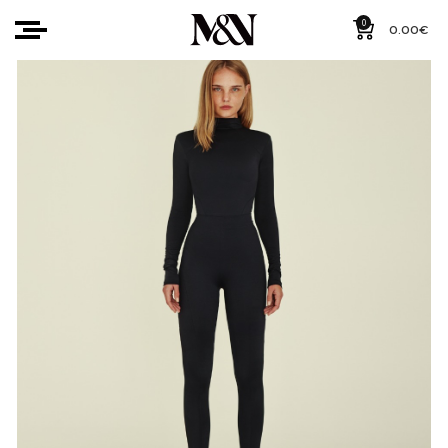
0
0.00
€