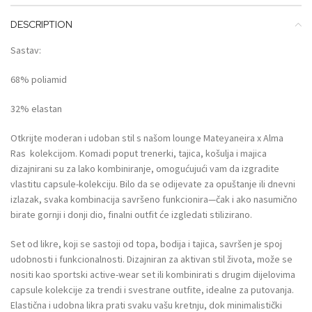
DESCRIPTION
Sastav:
68% poliamid
32% elastan
Otkrijte moderan i udoban stil s našom lounge Mateyaneira x Alma
Ras kolekcijom. Komadi poput trenerki, tajica, košulja i majica
dizajnirani su za lako kombiniranje, omogućujući vam da izgradite
vlastitu capsule-kolekciju. Bilo da se odijevate za opuštanje ili dnevni
izlazak, svaka kombinacija savršeno funkcionira—čak i ako nasumično
birate gornji i donji dio, finalni outfit će izgledati stilizirano.
Set od likre, koji se sastoji od topa, bodija i tajica, savršen je spoj
udobnosti i funkcionalnosti. Dizajniran za aktivan stil života, može se
nositi kao sportski active-wear set ili kombinirati s drugim dijelovima
capsule kolekcije za trendi i svestrane outfite, idealne za putovanja.
Elastična i udobna likra prati svaku vašu kretnju, dok minimalistički